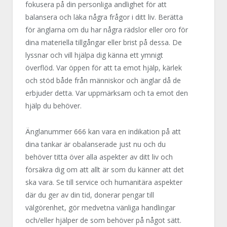
fokusera på din personliga andlighet för att
balansera och läka några frågor i ditt liv. Berätta
för änglarna om du har några rädslor eller oro för
dina materiella tillgångar eller brist på dessa. De
lyssnar och vill hjälpa dig känna ett ymnigt
överflöd. Var öppen för att ta emot hjälp, kärlek
och stöd både från människor och änglar då de
erbjuder detta. Var uppmärksam och ta emot den
hjälp du behöver.
Änglanummer 666 kan vara en indikation på att
dina tankar är obalanserade just nu och du
behöver titta över alla aspekter av ditt liv och
försäkra dig om att allt är som du känner att det
ska vara. Se till service och humanitära aspekter
där du ger av din tid, donerar pengar till
välgörenhet, gör medvetna vänliga handlingar
och/eller hjälper de som behöver på något sätt.