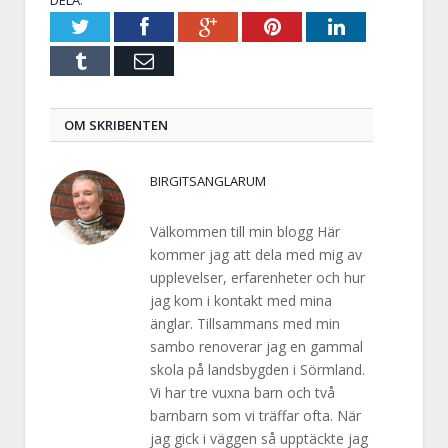
Twitter
Facebook
Google+
Pinterest
LinkedIn
Tumblr
E-
post
OM SKRIBENTEN
BIRGITSANGLARUM
Välkommen till min blogg Här
kommer jag att dela med mig av
upplevelser, erfarenheter och hur
jag kom i kontakt med mina
änglar. Tillsammans med min
sambo renoverar jag en gammal
skola på landsbygden i Sörmland.
Vi har tre vuxna barn och två
barnbarn som vi träffar ofta. När
jag gick i väggen så upptäckte jag