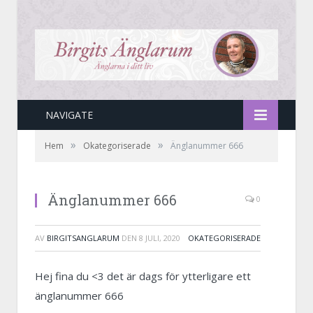
NAVIGATE
»
»
Hem
Okategoriserade
Änglanummer 666
Änglanummer 666
0
AV
BIRGITSANGLARUM
DEN
8 JULI, 2020
OKATEGORISERADE
Hej fina du <3 det är dags för ytterligare ett
änglanummer 666