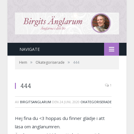
NAVIGATE
»
»
Hem
Okategoriserade
444
444
1
AV
BIRGITSANGLARUM
DEN
24 JUNI, 2020
OKATEGORISERADE
Hej fina du <3 hoppas du finner glädje i att
läsa om änglanumren.