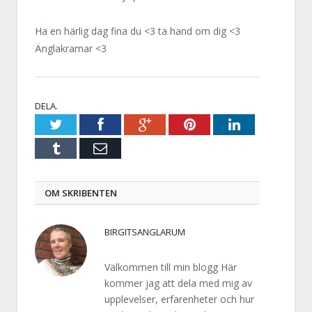
Ha en härlig dag fina du <3 ta hand om dig <3
Änglakramar <3
DELA.
Twitter
Facebook
Google+
Pinterest
LinkedIn
Tumblr
E-
post
OM SKRIBENTEN
BIRGITSANGLARUM
Välkommen till min blogg Här
kommer jag att dela med mig av
upplevelser, erfarenheter och hur