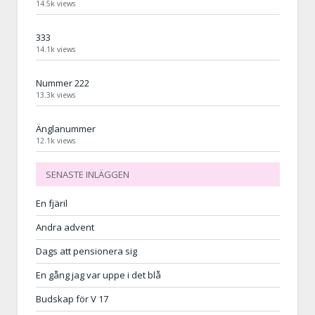
14.5k views
333
14.1k views
Nummer 222
13.3k views
Änglanummer
12.1k views
SENASTE INLÄGGEN
En fjäril
Andra advent
Dags att pensionera sig
En gång jag var uppe i det blå
Budskap för V 17