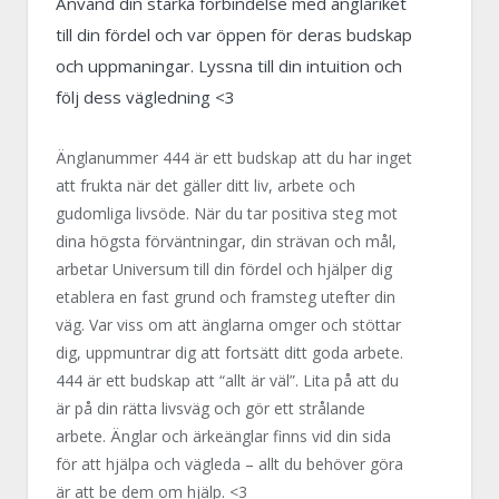
Använd din starka förbindelse med änglariket
till din fördel och var öppen för deras budskap
och uppmaningar. Lyssna till din intuition och
följ dess vägledning <3
Änglanummer 444 är ett budskap att du har inget
att frukta när det gäller ditt liv, arbete och
gudomliga livsöde. När du tar positiva steg mot
dina högsta förväntningar, din strävan och mål,
arbetar Universum till din fördel och hjälper dig
etablera en fast grund och framsteg utefter din
väg. Var viss om att änglarna omger och stöttar
dig, uppmuntrar dig att fortsätt ditt goda arbete.
444 är ett budskap att “allt är väl”. Lita på att du
är på din rätta livsväg och gör ett strålande
arbete. Änglar och ärkeänglar finns vid din sida
för att hjälpa och vägleda – allt du behöver göra
är att be dem om hjälp. <3