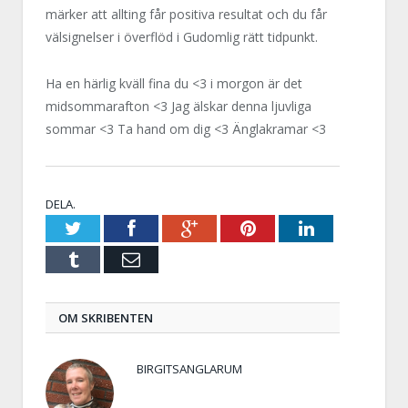
märker att allting får positiva resultat och du får
välsignelser i överflöd i Gudomlig rätt tidpunkt.
Ha en härlig kväll fina du <3 i morgon är det
midsommarafton <3 Jag älskar denna ljuvliga
sommar <3 Ta hand om dig <3 Änglakramar <3
DELA.
Twitter
Facebook
Google+
Pinterest
LinkedIn
Tumblr
E-
post
OM SKRIBENTEN
BIRGITSANGLARUM