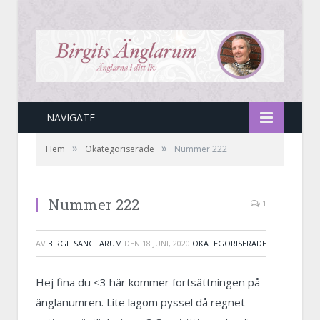
NAVIGATE
»
»
Hem
Okategoriserade
Nummer 222
Nummer 222
1
AV
BIRGITSANGLARUM
DEN
18 JUNI, 2020
OKATEGORISERADE
Hej fina du <3 här kommer fortsättningen på
änglanumren. Lite lagom pyssel då regnet